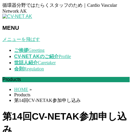
循環器分野ではたらくスタッフのため｜Cardio Vascular
Network AK
MENU
メニューを飛ばす
ご挨拶
Greeting
CV-NET AKのご紹介
Profile
世話人紹介
Caretaker
会則
Regulation
Products
HOME
»
Products
第14回CV-NETAK参加申し込み
第14回CV-NETAK参加申し込
み